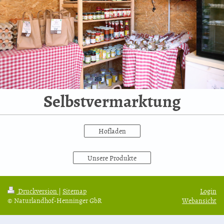
Selbstvermarktung
Hofladen
Unsere Produkte
Druckversion
|
Sitemap
Login
© Naturlandhof-Henninger GbR
Webansicht